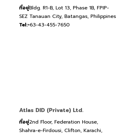
ที่อยู่
Bldg. R1-B, Lot 13, Phase 1B, FPIP-
SEZ Tanauan City, Batangas, Philippines
Tel:
+63-43-455-7650
Atlas DID (Private) Ltd.
ที่อยู่
2nd Floor, Federation House,
Shahra-e-Firdousi, Clifton, Karachi,