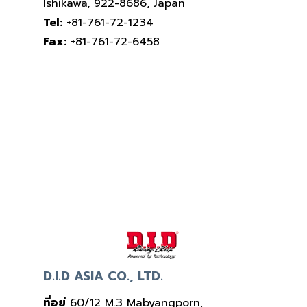
Ishikawa, 922-8686, Japan
Tel:
+81-761-72-1234
Fax:
+81-761-72-6458
D.I.D ASIA CO., LTD.
ที่อยู่
60/12 M.3 Mabyangporn,