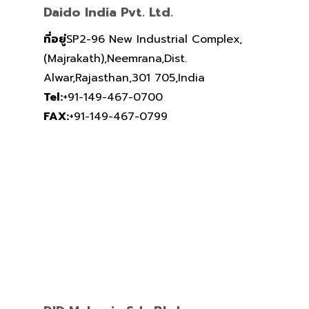
Daido India Pvt. Ltd.
ที่อยู่
SP2-96 New Industrial Complex,
(Majrakath),Neemrana,Dist.
Alwar,Rajasthan,301 705,India
Tel:
+91-149-467-0700
FAX:
+91-149-467-0799